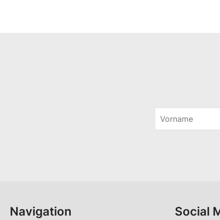
V
o
r
n
a
m
e
*
Navigation
Social 