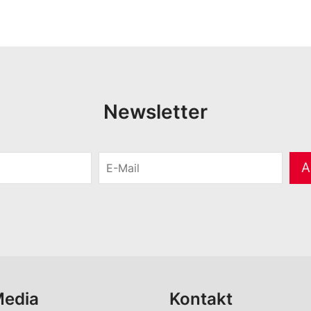
Newsletter
E
A
-
M
a
i
l
*
Media
Kontakt