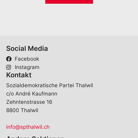
i
*
l
*
Social Media
Facebook
Instagram
Kontakt
Sozialdemokratische Partei Thalwil
c/o André Kaufmann
Zehntenstrasse 16
8800 Thalwil
info@spthalwil.ch