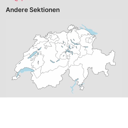
Andere Sektionen
© Copyright
2026
SP Thalwil | realisiert von
pr24