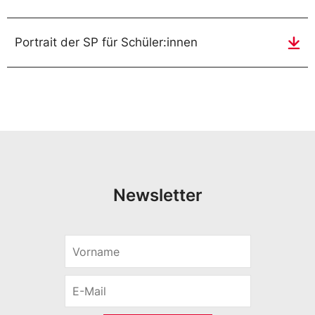
Portrait der SP für Schüler:innen
Newsletter
V
o
r
E
n
-
a
M
m