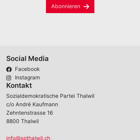
a
e
Abonnieren
i
*
l
*
Social Media
Facebook
Instagram
Kontakt
Sozialdemokratische Partei Thalwil
c/o André Kaufmann
Zehntenstrasse 16
8800 Thalwil
info@spthalwil.ch