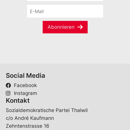
r
E
n
-
a
M
m
a
e
Abonnieren
i
*
l
*
Social Media
Facebook
Instagram
Kontakt
Sozialdemokratische Partei Thalwil
c/o André Kaufmann
Zehntenstrasse 16